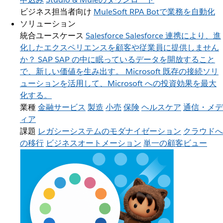
ビジネス担当者向け
MuleSoft RPA
Botで業務を自動化
ソリューション
統合ユースケース
Salesforce
Salesforce 連携により、進
化したエクスペリエンスを顧客や従業員に提供しません
か？
SAP
SAP の中に眠っているデータを開放すること
で、新しい価値を生み出す。
Microsoft
既存の接続ソリ
ューションを活用して、Microsoft への投資効果を最大
化する。
業種
金融サービス
製造
小売
保険
ヘルスケア
通信・メデ
ィア
課題
レガシーシステムのモダナイゼーション
クラウドへ
の移行
ビジネスオートメーション
単一の顧客ビュー