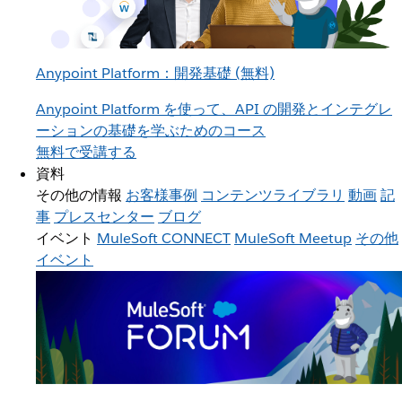
Anypoint Platform：開発基礎 (無料)
Anypoint Platform を使って、API の開発とインテグレ
ーションの基礎を学ぶためのコース
無料で受講する
資料
その他の情報
お客様事例
コンテンツライブラリ
動画
記
事
プレスセンター
ブログ
イベント
MuleSoft CONNECT
MuleSoft Meetup
その他
イベント