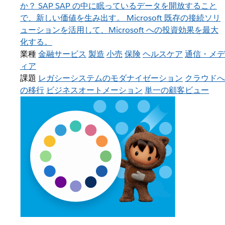
か？
SAP
SAP の中に眠っているデータを開放すること
で、新しい価値を生み出す。
Microsoft
既存の接続ソリ
ューションを活用して、Microsoft への投資効果を最大
化する。
業種
金融サービス
製造
小売
保険
ヘルスケア
通信・メデ
ィア
課題
レガシーシステムのモダナイゼーション
クラウドへ
の移行
ビジネスオートメーション
単一の顧客ビュー