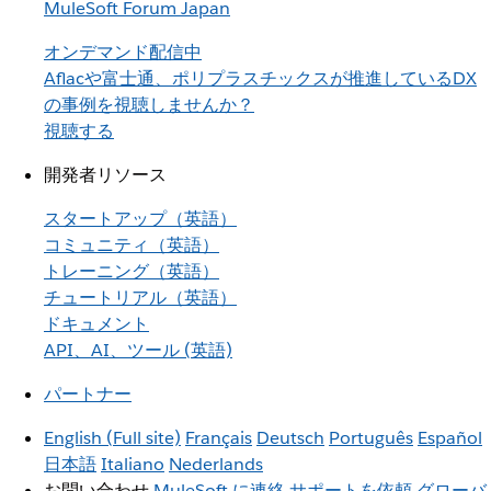
MuleSoft Forum Japan
オンデマンド配信中
Aflacや富士通、ポリプラスチックスが推進しているDX
の事例を視聴しませんか？
視聴する
開発者リソース
スタートアップ（英語）
コミュニティ（英語）
トレーニング（英語）
チュートリアル（英語）
ドキュメント
API、AI、ツール (英語)
パートナー
English
(Full site)
Français
Deutsch
Português
Español
日本語
Italiano
Nederlands
お問い合わせ
MuleSoft に連絡
サポートを依頼
グローバ