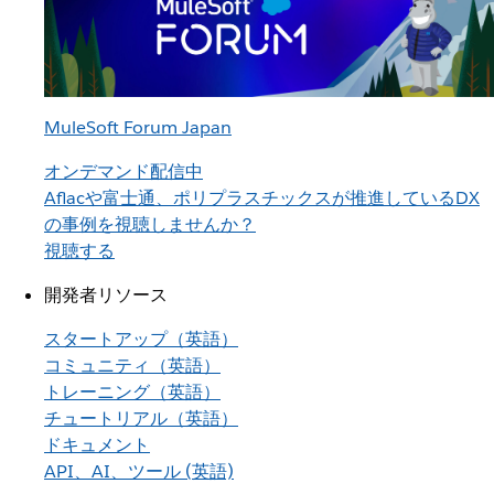
MuleSoft Forum Japan
オンデマンド配信中
Aflacや富士通、ポリプラスチックスが推進しているDX
の事例を視聴しませんか？
視聴する
開発者リソース
スタートアップ（英語）
コミュニティ（英語）
トレーニング（英語）
チュートリアル（英語）
ドキュメント
API、AI、ツール (英語)