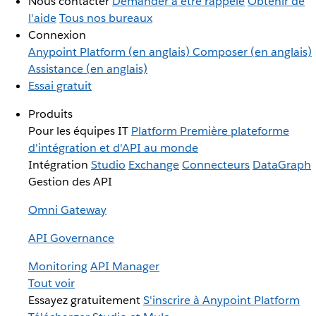
Nous contacter
Demander à être rappelé
Obtenir de
l'aide
Tous nos bureaux
Connexion
Anypoint Platform (en anglais)
Composer (en anglais)
Assistance (en anglais)
Essai gratuit
Produits
Pour les équipes IT
Platform
Première plateforme
d'intégration et d'API au monde
Intégration
Studio
Exchange
Connecteurs
DataGraph
Gestion des API
Omni Gateway
API Governance
Monitoring
API Manager
Tout voir
Essayez gratuitement
S'inscrire à Anypoint Platform