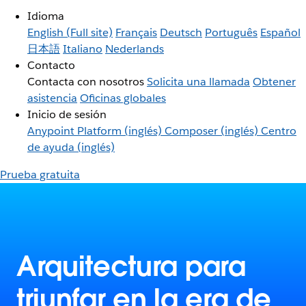
Idioma
English
(Full site)
Français
Deutsch
Português
Español
日本語
Italiano
Nederlands
Contacto
Contacta con nosotros
Solicita una llamada
Obtener
asistencia
Oficinas globales
Inicio de sesión
Anypoint Platform (inglés)
Composer (inglés)
Centro
de ayuda (inglés)
Prueba gratuita
Arquitectura para
triunfar en la era de