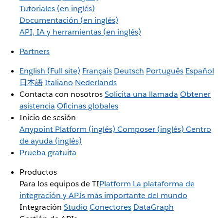
Tutoriales (en inglés)
Documentación (en inglés)
API, IA y herramientas (en inglés)
Partners
English
(Full site)
Français
Deutsch
Português
Español
日本語
Italiano
Nederlands
Contacta con nosotros
Solicita una llamada
Obtener
asistencia
Oficinas globales
Inicio de sesión
Anypoint Platform (inglés)
Composer (inglés)
Centro
de ayuda (inglés)
Prueba gratuita
Productos
Para los equipos de TI
Platform
La plataforma de
integración y APIs más importante del mundo
Integración
Studio
Conectores
DataGraph