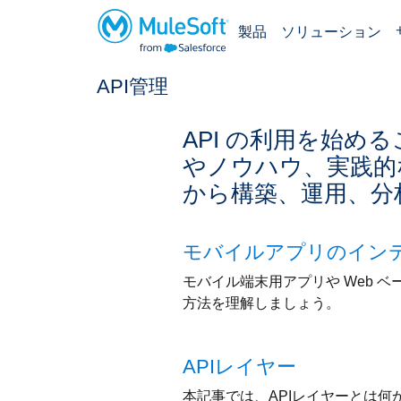
製品
ソリューション
API管理
本
文
へ
API の利用を始
ス
やノウハウ、実践的な
キ
から構築、運用、分
ッ
プ
モバイルアプリのイン
モバイル端末用アプリや Web 
方法を理解しましょう。
APIレイヤー
本記事では、APIレイヤーとは