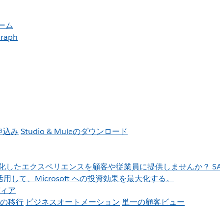
ーム
raph
お申込み
Studio & Muleのダウンロード
より、進化したエクスペリエンスを顧客や従業員に提供しませんか？
S
して、Microsoft への投資効果を最大化する。
ィア
の移行
ビジネスオートメーション
単一の顧客ビュー