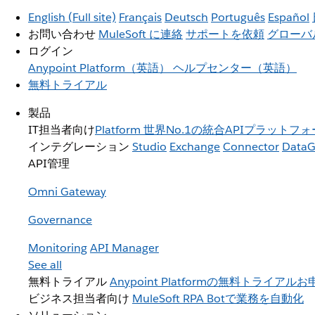
English
(Full site)
Français
Deutsch
Português
Español
お問い合わせ
MuleSoft に連絡
サポートを依頼
グローバ
ログイン
Anypoint Platform（英語）
ヘルプセンター（英語）
無料トライアル
製品
IT担当者向け
Platform
世界No.1の統合APIプラットフォ
インテグレーション
Studio
Exchange
Connector
DataG
API管理
Omni Gateway
Governance
Monitoring
API Manager
See all
無料トライアル
Anypoint Platformの無料トライアル
ビジネス担当者向け
MuleSoft RPA
Botで業務を自動化