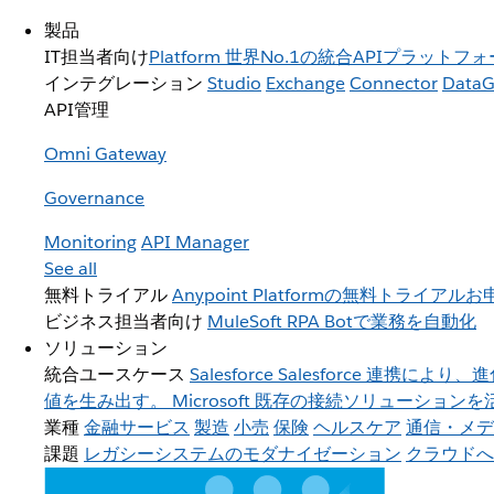
製品
IT担当者向け
Platform
世界No.1の統合APIプラットフォ
インテグレーション
Studio
Exchange
Connector
DataG
API管理
Omni Gateway
Governance
Monitoring
API Manager
See all
無料トライアル
Anypoint Platformの無料トライアル
ビジネス担当者向け
MuleSoft RPA
Botで業務を自動化
ソリューション
統合ユースケース
Salesforce
Salesforce 連携に
値を生み出す。
Microsoft
既存の接続ソリューションを活用
業種
金融サービス
製造
小売
保険
ヘルスケア
通信・メデ
課題
レガシーシステムのモダナイゼーション
クラウドへ