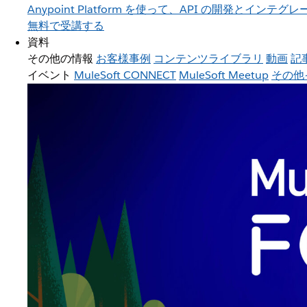
Anypoint Platform を使って、API の開発とイ
無料で受講する
資料
その他の情報
お客様事例
コンテンツライブラリ
動画
記
イベント
MuleSoft CONNECT
MuleSoft Meetup
その他