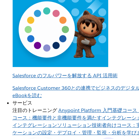
Salesforce のフルパワーを解放する API 活用術
Salesforce Customer 360との連携でビジネスのデ
eBookを読む
サービス
注目のトレーニング
Anypoint Platform 入門
基礎コース
コース：機能要件と非機能要件を満たすインテグレーシ
インテグレーションソリューション
技術者向けコース：
ケーションの設定・デプロイ・管理・監視・分析を学び