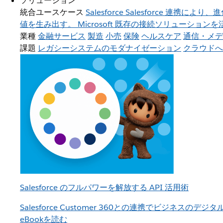
ソリューション
統合ユースケース
Salesforce
Salesforce 連携に
値を生み出す。
Microsoft
既存の接続ソリューションを活用
業種
金融サービス
製造
小売
保険
ヘルスケア
通信・メデ
課題
レガシーシステムのモダナイゼーション
クラウドへ
Salesforce のフルパワーを解放する API 活用術
Salesforce Customer 360との連携でビジネスのデ
eBookを読む