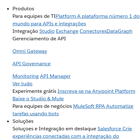
Produtos
Para equipes de TI
Platform
A plataforma número 1 do
mundo para APIs e integrações
Integração
Studio
Exchange
Conectores
DataGraph
Gerenciamento de API
Omni Gateway
API Governance
Monitoring
API Manager
Ver tudo
Experimente grátis
Inscreva-se na Anypoint Platform
Baixe o Studio & Mule
Para equipes de negócios
MuleSoft RPA
Automatize
tarefas usando bots
Soluções
Soluçoes e Integração em destaque
Salesforce
Crie
experiências conectadas com a integração do