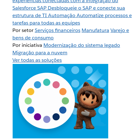
experiências conectadas com a integração do
Salesforce
SAP
Desbloqueie o SAP e conecte sua
estrutura de TI
Automação
Automatize processos e
tarefas para todas as equipes
Por setor
Serviços financeiros
Manufatura
Varejo e
bens de consumo
Por iniciativa
Modernização do sistema legado
Migração para a nuvem
Ver todas as soluções