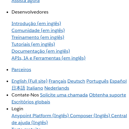
Assista agora
Desenvolvedores
Introdução (em inglês)
Comunidade (em inglês)
Treinamento (em inglês)
Tutoriais (em inglês)
Documentação (em inglês)
APIs, IA e Ferramentas (em inglês)
Parceiros
English
(Full site)
Français
Deutsch
Português
Español
日本語
Italiano
Nederlands
Contate-Nos
Solicite uma chamada
Obtenha suporte
Escritórios globais
Login
Anypoint Platform (Inglês)
Composer (Inglês)
Central
de ajuda (Inglês)