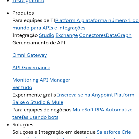
Teste gratuito
Produtos
Para equipes de TI
Platform
A plataforma número 1 do
mundo para APIs e integrações
Integração
Studio
Exchange
Conectores
DataGraph
Gerenciamento de API
Omni Gateway
API Governance
Monitoring
API Manager
Ver tudo
Experimente grátis
Inscreva-se na Anypoint Platform
Baixe o Studio & Mule
Para equipes de negócios
MuleSoft RPA
Automatize
tarefas usando bots
Soluções
Soluçoes e Integração em destaque
Salesforce
Crie