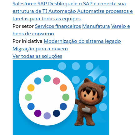
Salesforce
SAP
Desbloqueie o SAP e conecte sua
estrutura de TI
Automação
Automatize processos e
tarefas para todas as equipes
Por setor
Serviços financeiros
Manufatura
Varejo e
bens de consumo
Por iniciativa
Modernização do sistema legado
Migração para a nuvem
Ver todas as soluções