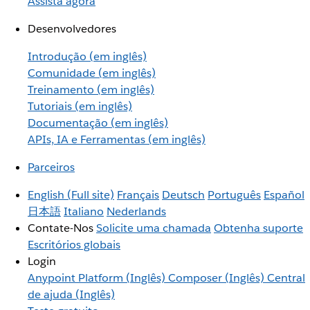
Assista agora
Desenvolvedores
Introdução (em inglês)
Comunidade (em inglês)
Treinamento (em inglês)
Tutoriais (em inglês)
Documentação (em inglês)
APIs, IA e Ferramentas (em inglês)
Parceiros
English
(Full site)
Français
Deutsch
Português
Español
日本語
Italiano
Nederlands
Contate-Nos
Solicite uma chamada
Obtenha suporte
Escritórios globais
Login
Anypoint Platform (Inglês)
Composer (Inglês)
Central
de ajuda (Inglês)