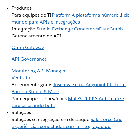
Produtos
Para equipes de TI
Platform
A plataforma número 1 do
mundo para APIs e integrações
Integração
Studio
Exchange
Conectores
DataGraph
Gerenciamento de API
Omni Gateway
API Governance
Monitoring
API Manager
Ver tudo
Experimente grátis
Inscreva-se na Anypoint Platform
Baixe o Studio & Mule
Para equipes de negócios
MuleSoft RPA
Automatize
tarefas usando bots
Soluções
Soluçoes e Integração em destaque
Salesforce
Crie
experiências conectadas com a integração do