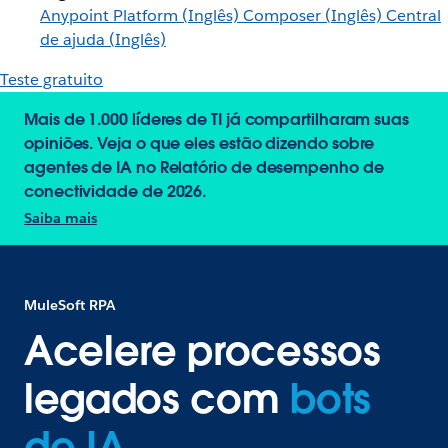
Anypoint Platform (Inglês)
Composer (Inglês)
Central
de ajuda (Inglês)
Teste gratuito
Mais de 1.000 líderes de TI já compartilharam suas
opiniões. Veja o que eles estão dizendo sobre
agentes de IA no Relatório de desempenho de
conectividade de 2026.
Saiba mais
MuleSoft RPA
Acelere processos
legados com
bots
de IA.