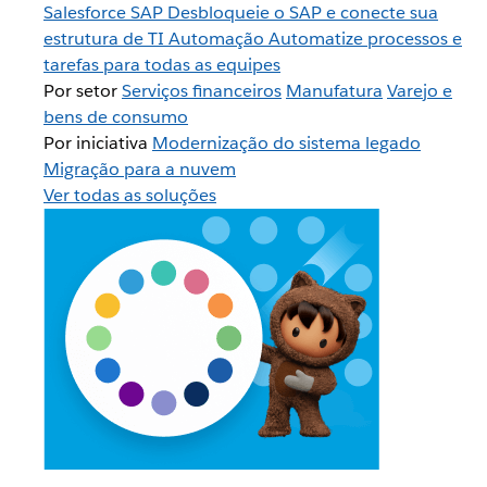
Salesforce
SAP
Desbloqueie o SAP e conecte sua
estrutura de TI
Automação
Automatize processos e
tarefas para todas as equipes
Por setor
Serviços financeiros
Manufatura
Varejo e
bens de consumo
Por iniciativa
Modernização do sistema legado
Migração para a nuvem
Ver todas as soluções