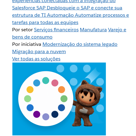
experiências conectadas com a integração do
Salesforce
SAP
Desbloqueie o SAP e conecte sua
estrutura de TI
Automação
Automatize processos e
tarefas para todas as equipes
Por setor
Serviços financeiros
Manufatura
Varejo e
bens de consumo
Por iniciativa
Modernização do sistema legado
Migração para a nuvem
Ver todas as soluções