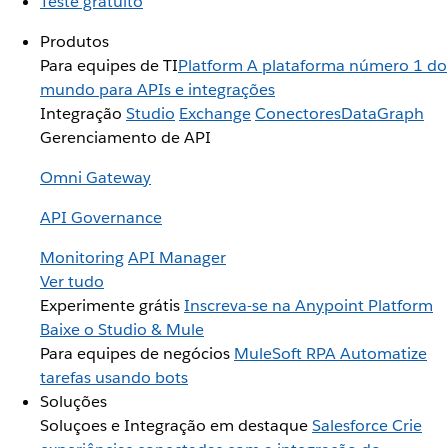
Teste gratuito
Produtos
Para equipes de TI
Platform
A plataforma número 1 do
mundo para APIs e integrações
Integração
Studio
Exchange
Conectores
DataGraph
Gerenciamento de API
Omni Gateway
API Governance
Monitoring
API Manager
Ver tudo
Experimente grátis
Inscreva-se na Anypoint Platform
Baixe o Studio & Mule
Para equipes de negócios
MuleSoft RPA
Automatize
tarefas usando bots
Soluções
Soluçoes e Integração em destaque
Salesforce
Crie