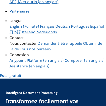
API, IA et outils (en anglais)
Partenaires
Langue
English
(Full site)
Français
Deutsch
Português
Español
日本語
Italiano
Nederlands
Contact
Nous contacter
Demander à être rappelé
Obtenir de
l'aide
Tous nos bureaux
Connexion
Anypoint Platform (en anglais)
Composer (en anglais)
Assistance (en anglais)
Essai gratuit
Intelligent Document Processing
Transformez facilement vos