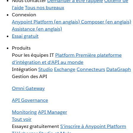
Nous contacter
Demander à être rappelé
Obtenir de
l'aide
Tous nos bureaux
Connexion
Anypoint Platform (en anglais)
Composer (en anglais)
Assistance (en anglais)
Essai gratuit
Produits
Pour les équipes IT
Platform
Première plateforme
d'intégration et d'API au monde
Intégration
Studio
Exchange
Connecteurs
DataGraph
Gestion des API
Omni Gateway
API Governance
Monitoring
API Manager
Tout voir
Essayez gratuitement
S'inscrire à Anypoint Platform