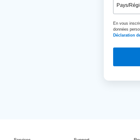
En vous inscri
données person
Déclaration de
Services
Support
Re