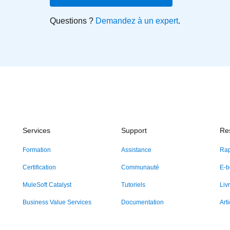
Questions ?
Demandez à un expert
.
Services
Support
Re
Formation
Assistance
Rap
Certification
Communauté
E-b
MuleSoft Catalyst
Tutoriels
Liv
Business Value Services
Documentation
Arti