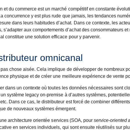
ion et du commerce est un marché compétitif en constante évolut
 La concurrence y est plus rude que jamais, les tendances numér
ure dans leurs habitudes d’achat. Dans ce contexte, les acteu
s, s’adapter aux comportements d’achat des consommateurs et 
 constitue une solution efficace pour y parvenir.
tributeur omnicanal
t pas chose aisée. Cela implique de développer de nombreux poi
sence physique et de créer une meilleure expérience de vente pou
culier dans un contexte où toutes les données nécessaires sont 
rer un système legacy on-premise à d’autres systèmes, potentiel
. Dans ce cas, le distributeur est forcé de combiner différents
re que de nouveaux systèmes émergent.
 d’une architecture orientée services (SOA, pour
service-oriented a
ative en services individuels, qui sont ensuite réutilisés sur p