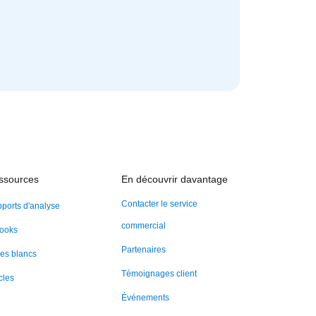
ssources
En découvrir davantage
Contacter le service
ports d'analyse
commercial
ooks
Partenaires
res blancs
Témoignages client
cles
Événements