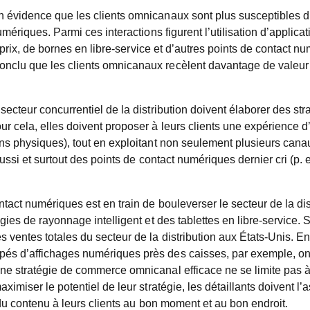
évidence que les clients omnicanaux sont plus susceptibles d’i
umériques. Parmi ces interactions figurent l’utilisation d’applic
e prix, de bornes en libre-service et d’autres points de contact n
clu que les clients omnicanaux recèlent davantage de valeur qu
secteur concurrentiel de la distribution doivent élaborer des s
 cela, elles doivent proposer à leurs clients une expérience d’
ns physiques), tout en exploitant non seulement plusieurs canau
aussi et surtout des points de contact numériques dernier cri (p
ntact numériques est en train de bouleverser le secteur de la d
gies de rayonnage intelligent et des tablettes en libre-service. 
ventes totales du secteur de la distribution aux États-Unis. E
és d’affichages numériques près des caisses, par exemple, ont
e stratégie de commerce omnicanal efficace ne se limite pas à 
ximiser le potentiel de leur stratégie, les détaillants doivent l
 du contenu à leurs clients au bon moment et au bon endroit.