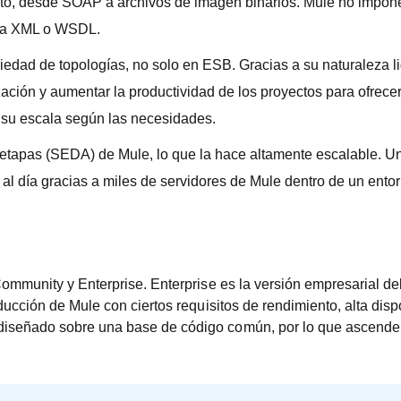
o, desde SOAP a archivos de imagen binarios. Mule no impone n
ría XML o WSDL.
edad de topologías, no solo en ESB. Gracias a su naturaleza li
ación y aumentar la productividad de los proyectos para ofrece
r su escala según las necesidades.
 etapas (SEDA) de Mule, lo que la hace altamente escalable. Un
al día gracias a miles de servidores de Mule dentro de un entor
ommunity y Enterprise. Enterprise es la versión empresarial de
ucción de Mule con ciertos requisitos de rendimiento, alta dispo
iseñado sobre una base de código común, por lo que ascender