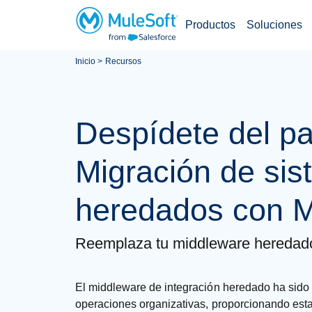
Productos
Soluciones
Inicio
Recursos
Saltar
al
contenido
Despídete del p
principal
Migración de si
heredados con M
Reemplaza tu middleware heredado 
El middleware de integración heredado ha sido 
operaciones organizativas, proporcionando estab