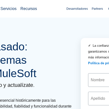
Servicios
Recursos
Desarrolladores
Partners
asado:
✓
La confianza
garantizamos s
stemas
más informació
Política de p
uleSoft
y actualízate.
esencial históricamente para las
ilidad, fiabilidad y funcionalidad durante